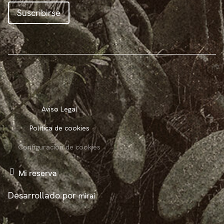
Suscribirse
Aviso Legal
Política de cookies
Configuración de cookies
Mi reserva
Desarrollado por
mirai