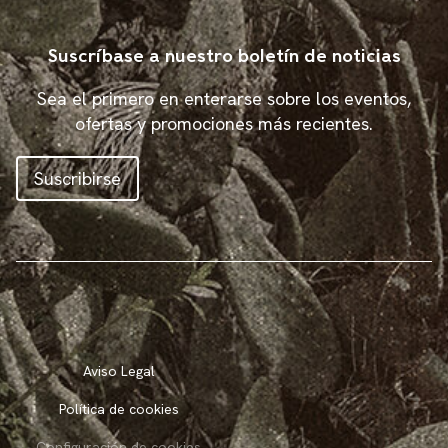
Suscríbase a nuestro boletín de noticias
Sea el primero en enterarse sobre los eventos,
ofertas y promociones más recientes.
Suscribirse
Aviso Legal
Política de cookies
Configuración de cookies