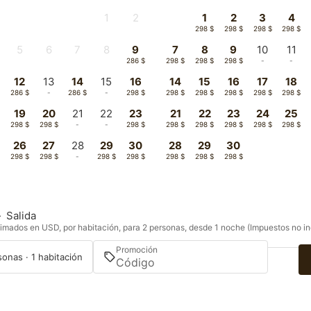
1
2
1
2
3
4
-
-
298 $
298 $
298 $
298 $
5
6
7
8
9
7
8
9
10
11
-
-
-
-
286 $
298 $
298 $
298 $
-
-
12
13
14
15
16
14
15
16
17
18
$
286 $
-
286 $
-
298 $
298 $
298 $
298 $
298 $
298 $
19
20
21
22
23
21
22
23
24
25
$
298 $
298 $
-
-
298 $
298 $
298 $
298 $
298 $
298 $
26
27
28
29
30
28
29
30
$
298 $
298 $
-
298 $
298 $
298 $
298 $
298 $
—
Salida
imados en USD, por habitación, para 2 personas, desde 1 noche (Impuestos no in
Promoción
sonas · 1 habitación