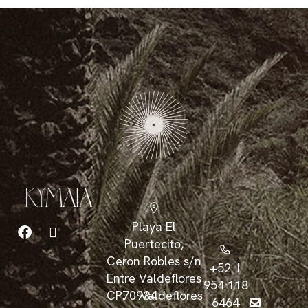
Playa El
Puertecito,
Ceron Robles s/n
+52 1
Entre Valdeflores
954 118
CP.
70934
Valdeflores
6464